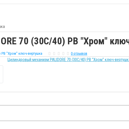
шка
RE 70 (30С/40) PB "Хром" клю
) PB "Хром" ключ-вертушка
0 отзывов