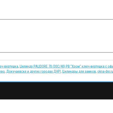
люч-вертушка
,
Цилиндр PALIDORE 70 (30С/40) PB "Хром" ключ-вертушка с оф
ево
,
Докучаевске и других городах ДНР!
,
Цилиндры для замков
,
okna-dnr.r