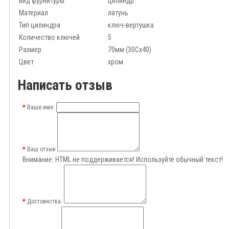
Вид фурнитуры
цилиндр
Материал
латунь
Тип цилиндра
ключ-вертушка
Количество ключей
5
Размер
70мм (30Сx40)
Цвет
хром
Написать отзыв
Ваше имя:
Ваш отзыв
Внимание:
HTML не поддерживается! Используйте обычный текст!
Достоинства: