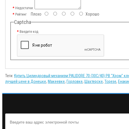
Недостатки:
Плохо
Хорошо
Рейтинг
Captcha
Введите код
Теги:
Купить Цилиндровый механизм PALIDORE 70 (30С/40) PB "Хром" к
лучшей цене в Донецке
,
Макеевке
,
Горловке
,
Шахтерске
,
Торезе
,
Енаки