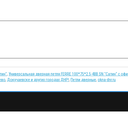
тин"
,
Универсальная дверная петля FERRE 100*75*2.5-4BB SN "Сатин" с оф
ево
,
Докучаевске и других городах ДНР!
,
Петли дверные
,
okna-dnr.ru