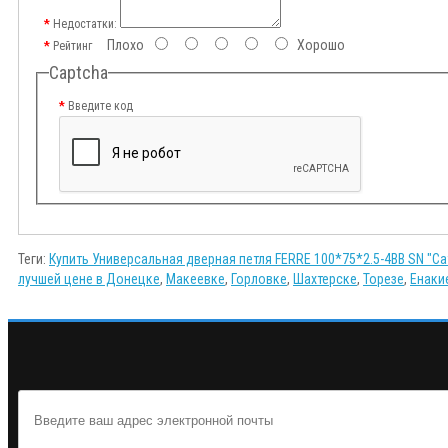
Недостатки:
Плохо
Хорошо
Рейтинг
Captcha
Введите код
Теги:
Купить Универсальная дверная петля FERRE 100*75*2.5-4BB SN "Са
лучшей цене в Донецке
,
Макеевке
,
Горловке
,
Шахтерске
,
Торезе
,
Енаки