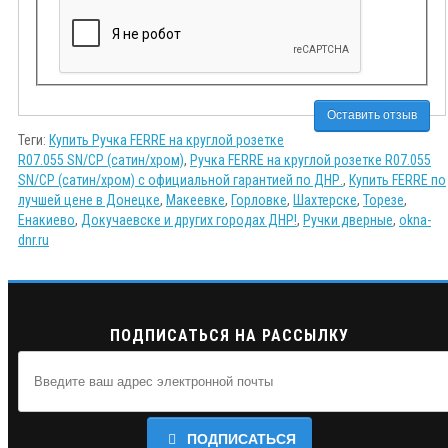
Оставить отзыв
Теги:
Купить Ручка FERRE на круглой розетке
R07.055 SN/CP (сатин/хром)
,
Ручка FERRE на круглой розетке R07.055
SN/CP (сатин/хром) с официальной гарантией по ДНР.
,
Купить FERRE по
лучшей цене в Донецке
,
Макеевке
,
Горловке
,
Шахтерске
,
Торезе
,
Енакиево
,
Докучаевске и других городах ДНР!
,
Ручки дверные
,
okna-
dnr.ru
ПОДПИСАТЬСЯ НА РАССЫЛКУ
ПОДПИСАТЬСЯ