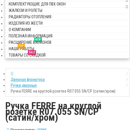
КОМПЛЕКТУЮЩИЕ ДЛЯ ПВХ ОКОН
ЖАЛЮЗИ И РОЛЕТЫ
РАДИАТОРЫ ОТОПЛЕНИЯ
ИЗДЕЛИЯ ИЗ ЖЕСТИ
О КОМПАНИИ
ПОЛЕЗНАЯ ИНФОРМАЦИЯ
NEW
РАСШИРЕНИЕ БАЛКОНОВ
TOP
НАШИ РАБОТЫ
SALE
ТОВАРЫ СО СКИДКОЙ
Дверная фурнитура
Ручки дверные
Ручка FERRE на круглой розетке R07.055 SN/CP (сатин/хром)
Ручка FERRE на круглой
розетке R07.055 SN/CP
(сатин/хром)
Производитель:
FERRE