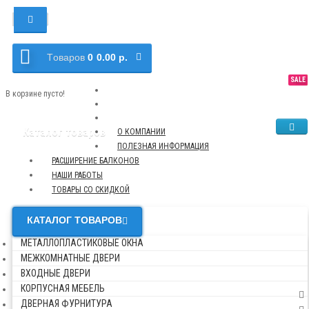
Tоваров
0
0.00 р.
SALE
NEW
TOP
В корзине пусто!
Каталог товаров
О КОМПАНИИ
ПОЛЕЗНАЯ ИНФОРМАЦИЯ
РАСШИРЕНИЕ БАЛКОНОВ
НАШИ РАБОТЫ
ТОВАРЫ СО СКИДКОЙ
КАТАЛОГ ТОВАРОВ
МЕТАЛЛОПЛАСТИКОВЫЕ ОКНА
МЕЖКОМНАТНЫЕ ДВЕРИ
ВХОДНЫЕ ДВЕРИ
КОРПУСНАЯ МЕБЕЛЬ
ДВЕРНАЯ ФУРНИТУРА