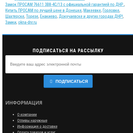
Замок ПРОСАМ 76611 3В8-4C/13 с официальной гарантией по ДНР.
,
Купить ПРОСАМ по лучшей цене в Донецке
,
Макеевке
,
Горловке
,
Шахтерске
,
Торезе
,
Енакиево
,
Докучаевске и других городах ДНР!
,
Замки
,
okna-dnr.ru
ПОДПИСАТЬСЯ НА РАССЫЛКУ
ПОДПИСАТЬСЯ
ИНФОРМАЦИЯ
О компании
Отливы наружные
Информация о доставке
Оплата товаров и услуг