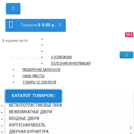
Tоваров
0
0.00 р.
SALE
NEW
TOP
В корзине пусто!
Каталог товаров
О КОМПАНИИ
ПОЛЕЗНАЯ ИНФОРМАЦИЯ
РАСШИРЕНИЕ БАЛКОНОВ
НАШИ РАБОТЫ
ТОВАРЫ СО СКИДКОЙ
КАТАЛОГ ТОВАРОВ
МЕТАЛЛОПЛАСТИКОВЫЕ ОКНА
МЕЖКОМНАТНЫЕ ДВЕРИ
ВХОДНЫЕ ДВЕРИ
КОРПУСНАЯ МЕБЕЛЬ
ДВЕРНАЯ ФУРНИТУРА